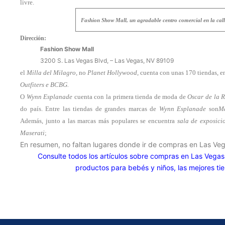
livre.
Fashion Show Mall, un agradable centro comercial en la call
Dirección:
Fashion Show Mall
3200 S. Las Vegas Blvd, – Las Vegas, NV 89109
el
Milla del Milagro,
no
Planet Hollywood
, cuenta con unas 170 tiendas, e
Outfiters e BCBG.
O
Wynn Esplanade
cuenta con la primera tienda de moda de
Oscar de la 
do país. Entre las tiendas de grandes marcas de
Wynn Esplanade
son
Ma
Además, junto a las marcas más populares se encuentra
sala de exposici
Maserati
;
En resumen, no faltan lugares donde ir de compras en Las Ve
Consulte todos los artículos sobre compras en Las Vegas:
productos para bebés y niños, las mejores 