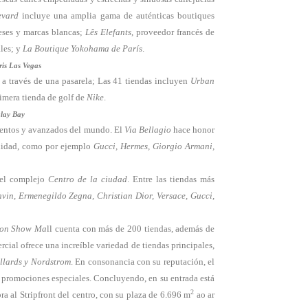
evard
incluye una amplia gama de auténticas boutiques
ceses y marcas blancas;
Lês Elefants
, proveedor francés de
ales; y
La Boutique Yokohama de París
.
ris Las Vegas
a través de una pasarela; Las 41 tiendas incluyen
Urban
rimera tienda de golf de
Nike
.
lay Bay
lentos y avanzados del mundo. El
Via Bellagio
hace honor
alidad, como por ejemplo
Gucci, Hermes, Giorgio Armani,
 el complejo
Centro de la ciudad
. Entre las tiendas más
nvin, Ermenegildo Zegna, Christian Dior, Versace, Gucci,
ion Show Ma
ll cuenta con más de 200 tiendas, además de
rcial ofrece una increíble variedad de tiendas principales,
llards y Nordstrom
. En consonancia con su reputación, el
 promociones especiales. Concluyendo, en su entrada está
2
a al Stripfront del centro, con su plaza de 6.696 m
ao ar