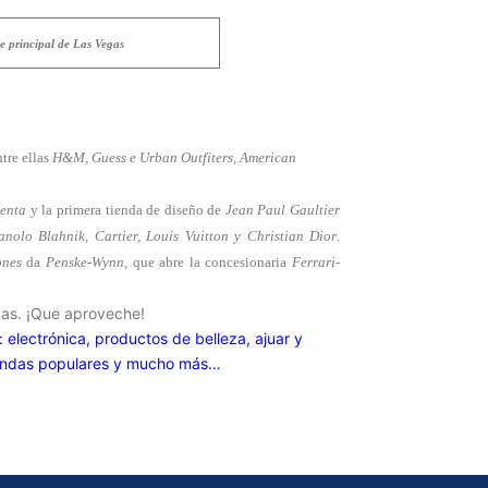
e principal de Las Vegas
ntre ellas
H&M, Guess e Urban Outfiters, American
Renta
y la primera tienda de diseño de
Jean Paul Gaultier
nolo Blahnik, Cartier, Louis Vuitton y Christian Dior
.
ones
da
Penske-Wynn
, que abre la concesionaria
Ferrari-
gas. ¡Que aproveche!
 electrónica, productos de belleza, ajuar y
tiendas populares y mucho más…