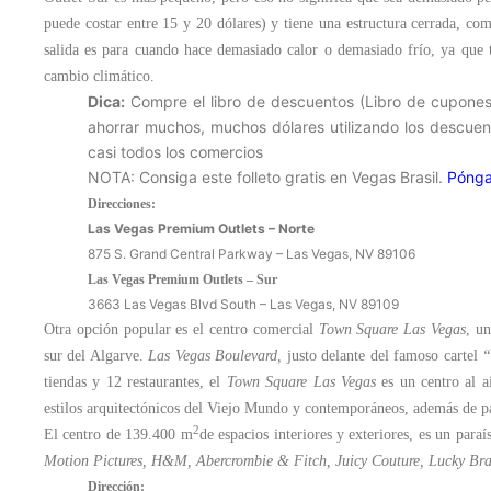
puede costar entre 15 y 20 dólares) y tiene una estructura cerrada, com
salida es para cuando hace demasiado calor o demasiado frío, ya que t
cambio climático.
Dica:
Compre el libro de descuentos (Libro de cupones 
ahorrar muchos, muchos dólares utilizando los descuen
casi todos los comercios
NOTA: Consiga este folleto gratis en Vegas Brasil.
Pónga
Direcciones:
Las Vegas Premium Outlets – Norte
875 S. Grand Central Parkway – Las Vegas, NV 89106
Las Vegas Premium Outlets – Sur
3663 Las Vegas Blvd South – Las Vegas, NV 89109
Otra opción popular es el centro comercial
Town Square Las Vegas
, u
sur del Algarve.
Las Vegas Boulevard,
justo delante del famoso cartel
“
tiendas y 12 restaurantes, el
Town Square Las Vegas
es un centro al a
estilos arquitectónicos del Viejo Mundo y contemporáneos, además de pa
2
El centro de 139.400 m
de espacios interiores y exteriores, es un par
Motion Pictures, H&M, Abercrombie & Fitch, Juicy Couture, Lucky Br
Dirección: