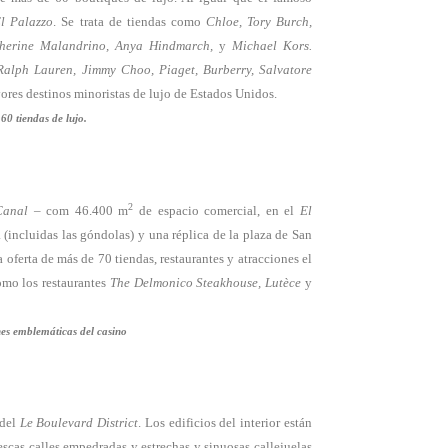
l Palazzo
. Se trata de tiendas como
Chloe, Tory Burch,
therine Malandrino, Anya Hindmarch,
y
Michael Kors.
Ralph Lauren, Jimmy Choo, Piaget, Burberry, Salvatore
ores destinos minoristas de lujo de Estados Unidos.
60 tiendas de lujo.
2
Canal
– com 46.400 m
de espacio comercial, en el
El
(incluidas las góndolas) y una réplica de la plaza de San
 oferta de más de 70 tiendas, restaurantes y atracciones el
como los restaurantes
The Delmonico Steakhouse, Lutèce
y
nes emblemáticas del casino
 del
Le Boulevard District
. Los edificios del interior están
escas calles empedradas y estrechas y sinuosas callejuelas