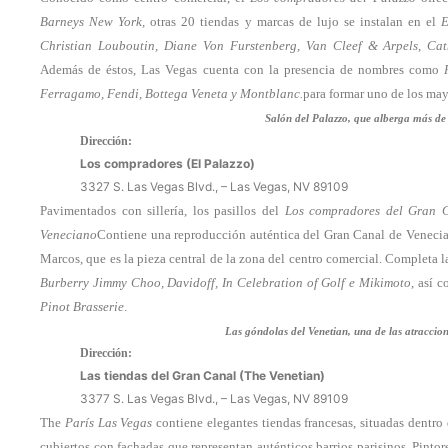
Barneys New York,
otras 20 tiendas y marcas de lujo se instalan en el
E
Christian Louboutin, Diane Von Furstenberg, Van Cleef & Arpels, Ca
Además de éstos, Las Vegas cuenta con la presencia de nombres como
Ferragamo, Fendi, Bottega Veneta y Montblanc.
para formar uno de los may
Salón del Palazzo, que alberga más de 
Dirección:
Los compradores (El Palazzo)
3327 S. Las Vegas Blvd., – Las Vegas, NV 89109
Pavimentados con sillería, los pasillos del
Los compradores del Gran 
Veneciano
Contiene una reproducción auténtica del Gran Canal de Venecia 
Marcos, que es la pieza central de la zona del centro comercial. Completa la
Burberry Jimmy Choo, Davidoff, In Celebration of Golf e Mikimoto
, así 
Pinot Brasserie
.
Las góndolas del Venetian, una de las atraccio
Dirección:
Las tiendas del Gran Canal (The Venetian)
3377 S. Las Vegas Blvd., – Las Vegas, NV 89109
The
París Las Vegas
contiene elegantes tiendas francesas, situadas dentro
cubiertos con fachadas que representan auténticos barrios parisinos. Pintor