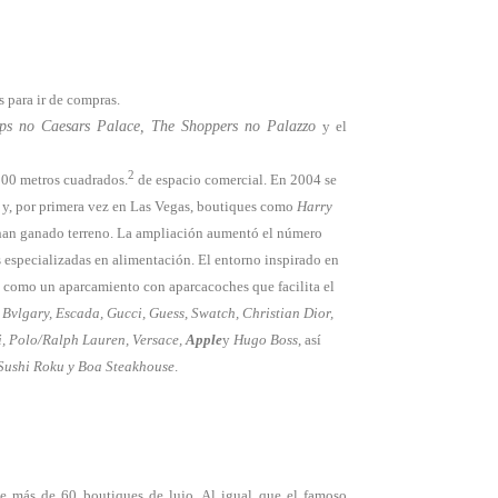
 para ir de compras.
s no Caesars Palace, The Shoppers no Palazzo
y el
2
00 metros cuadrados.
de espacio comercial. En 2004 se
y, por primera vez en Las Vegas, boutiques como
Harry
an ganado terreno. La ampliación aumentó el número
s especializadas en alimentación. El entorno inspirado en
sí como un aparcamiento con aparcacoches que facilita el
 Bvlgary, Escada, Gucci, Guess, Swatch, Christian Dior,
, Polo/Ralph Lauren, Versace,
Apple
y
Hugo Boss
, así
 Sushi Roku y Boa Steakhouse
.
e más de 60 boutiques de lujo. Al igual que el famoso