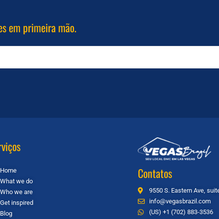
es em primeira mão.
rviços
Contatos
Home
What we do
9550 S. Eastern Ave, sui
Who we are
info@vegasbrazil.com
Get inspired
(US) +1 (702) 883-3536
Blog