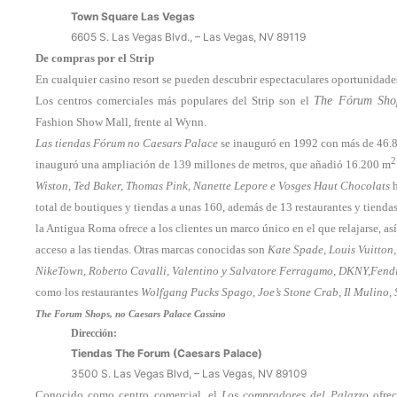
Town Square Las Vegas
6605 S. Las Vegas Blvd., – Las Vegas, NV 89119
De compras por el Strip
En cualquier casino resort se pueden descubrir espectaculares oportunidades
Los centros comerciales más populares del Strip son el
The Fórum Shop
Fashion Show Mall, frente al Wynn.
Las tiendas Fórum no Caesars Palace
se inauguró en 1992 con más de 46.8
2
inauguró una ampliación de 139 millones de metros, que añadió 16.200 m
Wiston, Ted Baker, Thomas Pink, Nanette Lepore e Vosges Haut Chocolats
h
total de boutiques y tiendas a unas 160, además de 13 restaurantes y tienda
la Antigua Roma ofrece a los clientes un marco único en el que relajarse, a
acceso a las tiendas. Otras marcas conocidas son
Kate Spade, Louis Vuitton,
NikeTown, Roberto Cavalli, Valentino y Salvatore Ferragamo, DKNY,Fendi
como los restaurantes
Wolfgang Pucks Spago, Joe’s Stone Crab, Il Mulino,
The Forum Shops, no Caesars Palace Cassino
Dirección:
Tiendas The Forum (Caesars Palace)
3500 S. Las Vegas Blvd, – Las Vegas, NV 89109
Conocido como centro comercial, el
Los compradores del Palazzo
ofrec