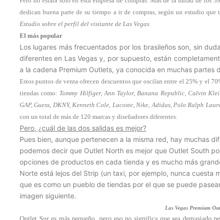
Pero no estará solo en esta empresa de compras. Más de la mitad de los 3
dedican buena parte de su tiempo a ir de compras, según un estudio que tr
Estudio sobre el perfil del visitante de Las Vegas
.
El más popular
Los lugares más frecuentados por los brasileños son, sin dud
diferentes en Las Vegas y, por supuesto, están completamen
a la cadena Premium Outlets, ya conocida en muchas partes d
Estos puntos de venta ofrecen descuentos que oscilan entre el 25% y el 70%
tiendas como:
Tommy Hilfiger,
Ann Taylor, Banana Republic, Calvin Klei
GAP, Guess, DKNY, Kenneth Cole, Lacoste, Nike, Adidas, Polo Ralph Laur
con un total de más de 120 marcas y diseñadores diferentes.
Pero, ¿cuál de las dos salidas es mejor?
Pues bien, aunque pertenecen a la misma red, hay muchas dife
podemos decir que Outlet North es mejor que Outlet South p
opciones de productos en cada tienda y es mucho más grande 
Norte está lejos del Strip (un taxi, por ejemplo, nunca cuesta 
que es como un pueblo de tiendas por el que se puede pasear 
imagen siguiente.
Las Vegas Premium Out
Outlet Sur es más pequeño, pero eso no significa que sea demasiado pe