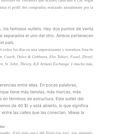
9 millones de visitantes que acuden cada año a Las Vegas
aza el perfil del comprador, realizado anualmente por la
a, los famosos outlets. Hay dos puntos de venta
te separados el uno del otro. Ambos pertenecen
el país.
 todos los días en una impresionante y tentadora lista de
n, Coach, Dolce & Gabbana, Elie Tahari, Fossil, Diesel,
en, St. John, Theory, A|X Armani Exchange.
y mucho más,
rencias entre ellas. En pocas palabras,
orque tiene más tiendas, más marcas, más
en términos de estructura. Este outlet del
menos de 40 $) y está abierto, lo que significa
entre las calles que las conectan. Véase la
lets
queño. Está más cerca del Strip (un taxi, por ejemplo,