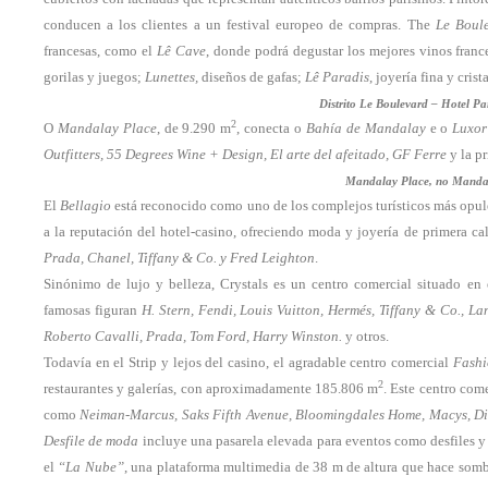
conducen a los clientes a un festival europeo de compras. The
Le Boul
francesas, como el
Lê Cave
, donde podrá degustar los mejores vinos fran
gorilas y juegos;
Lunettes,
diseños de gafas;
Lê Paradis
, joyería fina y crist
Distrito Le Boulevard – Hotel Pa
2
O
Mandalay Place
, de 9.290 m
, conecta o
Bahía de Mandalay
e o
Luxor
Outfitters, 55 Degrees Wine + Design, El arte del afeitado, GF Ferre
y la p
Mandalay Place, no Manda
El
Bellagio
está reconocido como uno de los complejos turísticos más opu
a la reputación del hotel-casino, ofreciendo moda y joyería de primera c
Prada, Chanel, Tiffany & Co. y Fred Leighton
.
Sinónimo de lujo y belleza, Crystals es un centro comercial situado en
famosas figuran
H. Stern, Fendi, Louis Vuitton, Hermés, Tiffany & Co., La
Roberto Cavalli, Prada, Tom Ford, Harry Winston.
y otros.
Todavía en el Strip y lejos del casino, el agradable centro comercial
Fash
2
restaurantes y galerías, con
aproximadamente 185.806 m
. Este centro come
como
Neiman-Marcus, Saks Fifth Avenue, Bloomingdales Home, Macys, Di
Desfile de moda
incluye una pasarela elevada para eventos como desfiles y
el
“La Nube”
, una plataforma multimedia de 38 m de altura que hace sombr