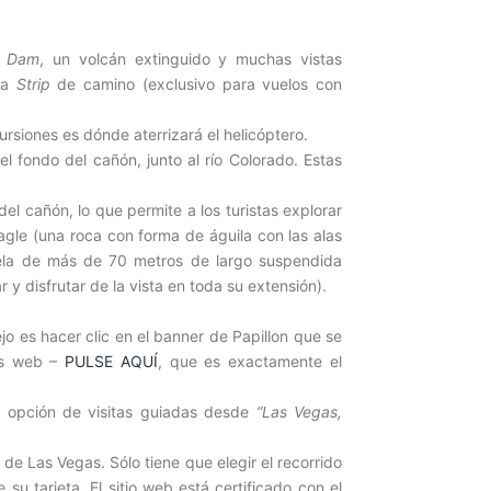
r Dam
, un volcán extinguido y muchas vistas
 la
Strip
de camino (exclusivo para vuelos con
cursiones es dónde aterrizará el helicóptero.
el fondo del cañón, junto al río Colorado. Estas
 del cañón, lo que permite a los turistas explorar
gle (una roca con forma de águila con las alas
ela de más de 70 metros de largo suspendida
 y disfrutar de la vista en toda su extensión).
jo es hacer clic en el banner de Papillon que se
ios web –
PULSE AQUÍ
, que es exactamente el
 opción de visitas guiadas desde
“Las Vegas,
de Las Vegas. Sólo tiene que elegir el recorrido
 su tarjeta. El sitio web está certificado con el