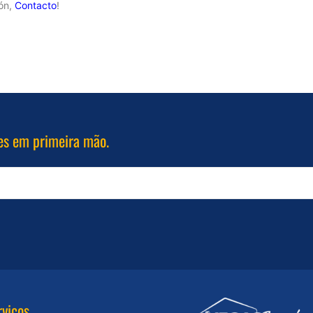
ón,
Contacto
!
es em primeira mão.
rviços