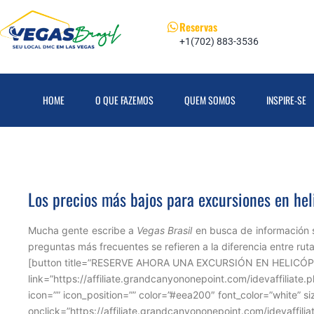
Reservas
+1(702) 883-3536
HOME
O QUE FAZEMOS
QUEM SOMOS
INSPIRE-SE
Los precios más bajos para excursiones en he
Mucha gente escribe a
Vegas Brasil
en busca de información s
preguntas más frecuentes se refieren a la diferencia entre rut
[button title=”RESERVE AHORA UNA EXCURSIÓN EN HELICÓ
link=”https://affiliate.grandcanyononepoint.com/idevaffiliate
icon=”” icon_position=”” color=”#eea200″ font_color=”white” si
onclick=”https://affiliate.grandcanyononepoint.com/idevaffil