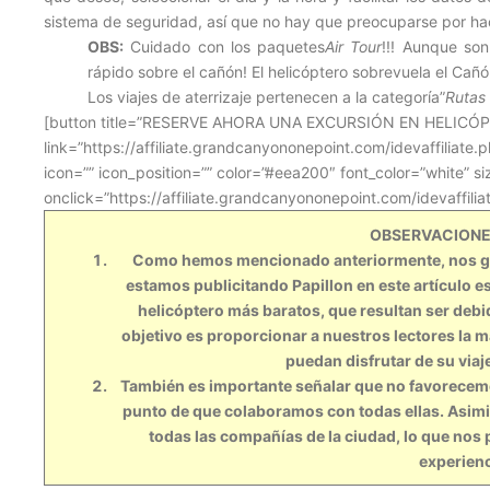
sistema de seguridad, así que no hay que preocuparse por ha
OBS:
Cuidado con los paquetes
Air Tour
!!! Aunque so
rápido sobre el cañón! El helicóptero sobrevuela el Cañó
Los viajes de aterrizaje pertenecen a la categoría”
Rutas 
[button title=”RESERVE AHORA UNA EXCURSIÓN EN HELICÓ
link=”https://affiliate.grandcanyononepoint.com/idevaffiliate
icon=”” icon_position=”” color=”#eea200″ font_color=”white” si
onclick=”https://affiliate.grandcanyononepoint.com/idevaffil
OBSERVACIONE
Como hemos mencionado anteriormente, nos gust
estamos publicitando Papillon en este artículo 
helicóptero más baratos, que resultan ser debi
objetivo es proporcionar a nuestros lectores la 
puedan disfrutar de su viaje
También es importante señalar que no favorecemos
punto de que colaboramos con todas ellas. Asim
todas las compañías de la ciudad, lo que nos
experienc