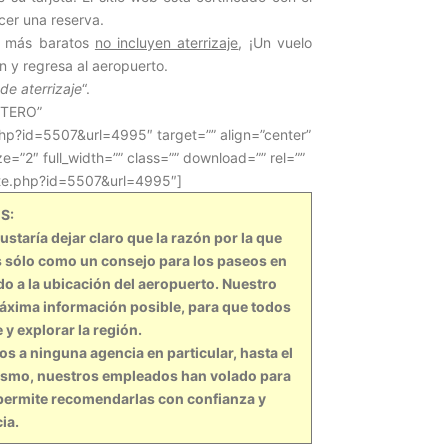
cer una reserva.
n más baratos
no incluyen aterrizaje
, ¡Un vuelo
n y regresa al aeropuerto.
de aterrizaje
“.
PTERO”
.php?id=5507&url=4995″ target=”” align=”center”
ze=”2″ full_width=”” class=”” download=”” rel=””
iate.php?id=5507&url=4995″]
S:
aría dejar claro que la razón por la que
es sólo como un consejo para los paseos en
do a la ubicación del aeropuerto. Nuestro
máxima información posible, para que todos
 y explorar la región.
 a ninguna agencia en particular, hasta el
ismo, nuestros empleados han volado para
 permite recomendarlas con confianza y
ia.