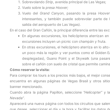
Sobrevolando
Strip
, avenida principal de Las Vegas;
Vuelo sobre la
presa Hoover;
Vuelo del
Grand Canyon
, pasando la presa
Hoove
interesantes, y también puede sobrevolar parte de
salida del aeropuerto de Las Vegas).
En el caso del Gran Cañón, la principal diferencia entre las ex
En algunas excursiones, los helicópteros aterrizan en 
excursiones incluyen un picnic con champán y fruta.
En otras excursiones, el helicóptero aterriza en lo alto
un poco más la región y ver puntos como el Golden Ea
desplegadas), Guano Point y el Skywalk (una pasar
sobre el cañón con suelo de cristal que permite caminar
Cómo reservar la visita:
Para comprar los tours a los precios más bajos, el mejor conse
encuentra en algunas páginas de Vegas Brasil y otros sit
banner mencionado.
Cuando abra la página Papillon, seleccione
“Helicopter”
y la
Nevada”
.
Aparecerá una nueva página con todos los circuitos que salen 
que desee, seleccionar el día y la hora y facilitar los datos de