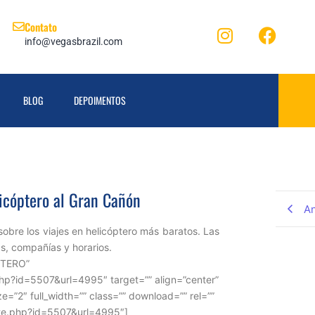
Contato
info@vegasbrazil.com
BLOG
DEPOIMENTOS
licóptero al Gran Cañón
An
obre los viajes en helicóptero más baratos. Las
as, compañías y horarios.
PTERO”
.php?id=5507&url=4995″ target=”” align=”center”
ze=”2″ full_width=”” class=”” download=”” rel=””
iate.php?id=5507&url=4995″]