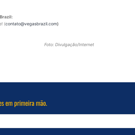
razil:
! (
contato@vegasbrazil.com
)
Foto: Divulgação/Internet
es em primeira mão.