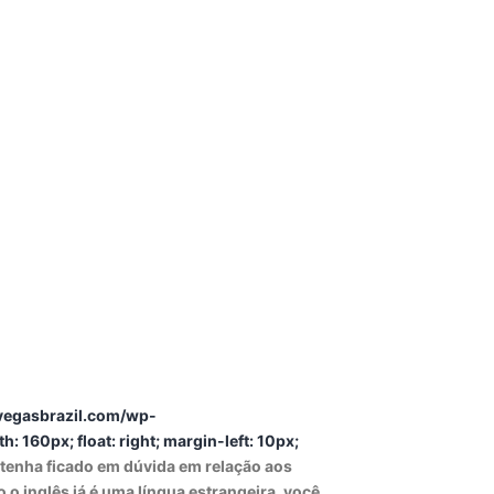
vegasbrazil.com/wp-
 160px; float: right; margin-left: 10px;
ê tenha ficado em dúvida em relação aos
o inglês já é uma língua estrangeira, você