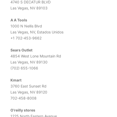
4740 S DECATUR BLVD
Las Vegas, NV 89103
A A Tools
1000 N Nellis Blvd
Las Vegas, NV, Estados Unidos
+1 702-453-9662
Sears Outlet
4854 West Lone Mountain Rd
Las Vegas, NV 89130
(702) 655-1066
Kmart
3760 East Sunset Rd
Las Vegas, NV 89120
702-458-8008
O’reilly stores
1225 North Eastern Avenue