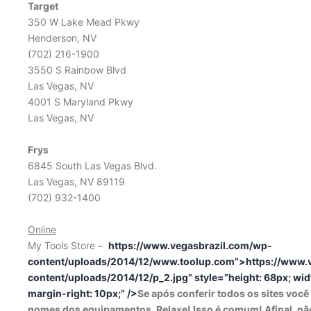
Target
350 W Lake Mead Pkwy
Henderson, NV
(702) 216-1900
3550 S Rainbow Blvd
Las Vegas, NV
4001 S Maryland Pkwy
Las Vegas, NV
Frys
6845 South Las Vegas Blvd.
Las Vegas, NV 89119
(702) 932-1400
Online
My Tools Store –
https://www.vegasbrazil.com/wp-
content/uploads/2014/12/www.toolup.com”>https://www.
content/uploads/2014/12/p_2.jpg” style=”height: 68px; width:
margin-right: 10px;” />
Se após conferir todos os sites voc
nomes dos equipamentos. Relaxe! Isso é comum! Afinal, não 