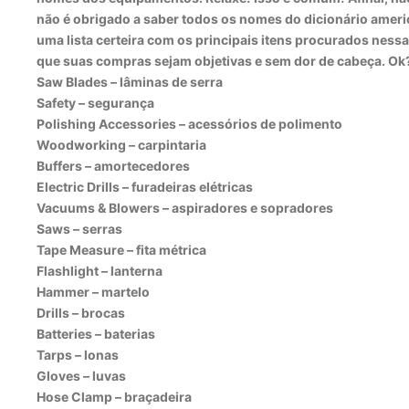
não é obrigado a saber todos os nomes do dicionário amer
uma lista certeira com os principais itens procurados nessa
que suas compras sejam objetivas e sem dor de cabeça. Ok
Saw Blades – lâminas de serra
Safety – segurança
Polishing Accessories – acessórios d
e polimento
Woodworking –
carpintaria
Buffers –
amortecedores
Electric Drills – furadeiras elétricas
Vacuums & Blowers – aspiradores e sopradores
Saws – serras
Tape Measure –
fita métrica
Flashlight –
lanterna
Hammer –
martelo
Drills –
brocas
Batteries –
baterias
Tarps –
lonas
Gloves – luvas
Hose Clamp – braçadeira