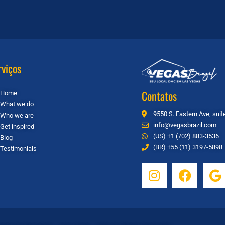
rviços
Contatos
Home
What we do
9550 S. Eastern Ave, sui
Who we are
info@vegasbrazil.com
Get inspired
(US) +1 (702) 883-3536
Blog
(BR) +55 (11) 3197-5898
Testimonials