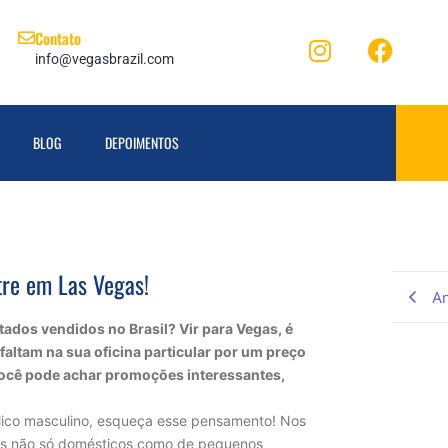
Contato
info@vegasbrazil.com
BLOG
DEPOIMENTOS
tre em Las Vegas!
An
ados vendidos no Brasil? Vir para Vegas, é
altam na sua oficina particular por um preço
e você pode achar promoções interessantes,
lico masculino, esqueça esse pensamento! Nos
res não só domésticos como de pequenos