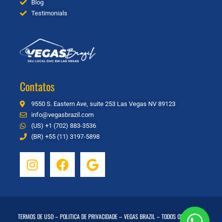
Blog
Testimonials
Contatos
9550 S. Eastern Ave, suite 253 Las Vegas NV 89123
info@vegasbrazil.com
(US) +1 (702) 883-3536
(BR) +55 (11) 3197-5898
TERMOS DE USO
–
POLITICA DE PRIVACIDADE
– VEGAS BRAZIL – TODOS OS DIREITOS