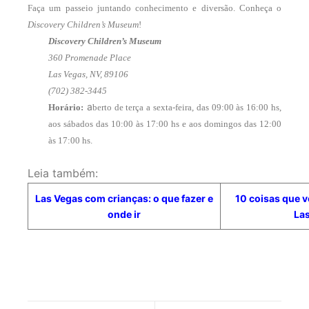
Faça um passeio juntando conhecimento e diversão. Conheça o
Discovery Children’s Museum
!
Discovery Children’s Museum
360 Promenade Place
Las Vegas, NV, 89106
(702) 382-3445
a
Horário:
berto de terça a sexta-feira, das 09:00 às 16:00 hs,
aos sábados das 10:00 às 17:00 hs e aos domingos das 12:00
às 17:00 hs.
Leia também:
Las Vegas com crianças: o que fazer e
10 coisas que 
onde ir
La