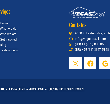
rviços
Contatos
Home
What we do
9550 S. Eastern Ave, sui
Who we are
info@vegasbrazil.com
Get inspired
(US) +1 (702) 883-3536
Blog
(BR) +55 (11) 3197-5898
Testimonials
LITICA DE PRIVACIDADE
– VEGAS BRAZIL – TODOS OS DIREITOS RESERVADOS