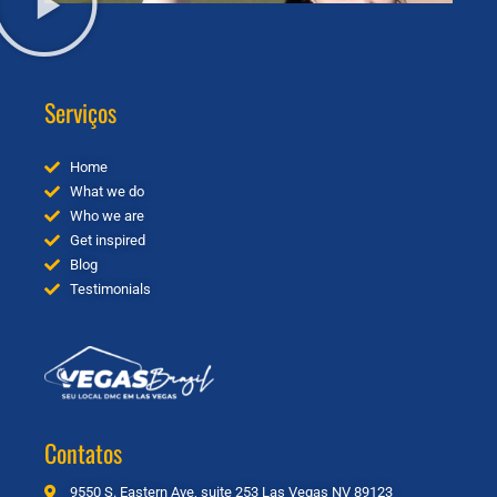
Serviços
Home
What we do
Who we are
Get inspired
Blog
Testimonials
Contatos
9550 S. Eastern Ave, suite 253 Las Vegas NV 89123