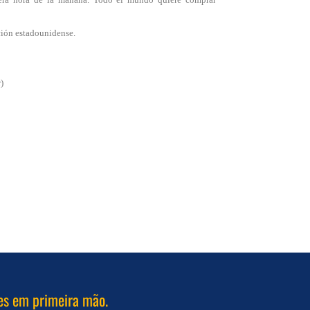
ción estadounidense.
)
es em primeira mão.