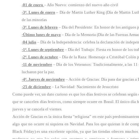
-01 de enero
– Año Nuevo: comienzo del nuevo año civil
·3ª. Lunes de enero
– Día de Martin Luther King (Día de Martin Luthe
de las minorías
·3ª. Lunes de febrero
– Día del Presidente: En honor de los antiguos 
·Último lunes de mayo
– Día de la Memoria (Día de las Fuerzas Armada
·04 julio
– Día de la Independencia: celebra la declaración de indepe
·1ª. Lunes de septiembre
– Día del Trabajo: Fiesta en honor de los tra
·2ª. Lunes de octubre
– Día de la Raza: Homenaje a Cristóbal Colón p
·11 de noviembre
– Día de los Veteranos: Tradicionalmente, a las 11
lucharon por la paz.
·4ª. Jueves de noviembre
– Acción de Gracias: Día para dar gracias a 
·25 de diciembre
– La Navidad: Nacimiento de Jesucristo
Como puede ver, un dato curioso es que los días festivos se celebran según e
que se cancelen días festivos, como siempre ocurre en Brasil. El único día 
jueves y se cancela el viernes.
Acción de Gracias es la única fiesta “religiosa” en este país predominantem
algo que no ocurre ni siquiera en Navidad. Para los que quieran ir de com
Black Friday) es una excelente opción, ya que las tiendas ofrecen mucho
madrugar, ya que las colas son enormes y empiezan a formarse a pri