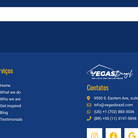
rviços
Contatos
Home
What we do
9550 S. Eastern Ave, sui
Who we are
info@vegasbrazil.com
Get inspired
(US) +1 (702) 883-3536
Blog
(BR) +55 (11) 3197-5898
Testimonials