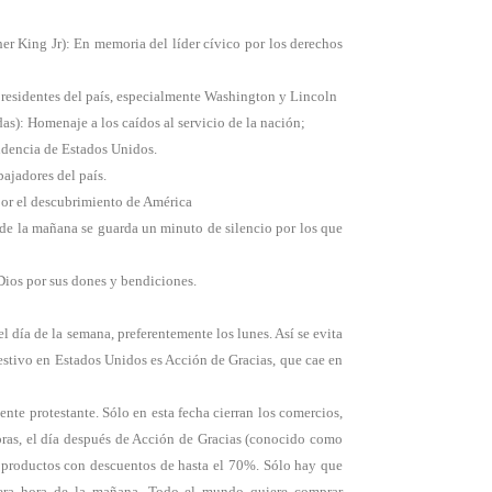
r King Jr): En memoria del líder cívico por los derechos
presidentes del país, especialmente Washington y Lincoln
s): Homenaje a los caídos al servicio de la nación;
ndencia de Estados Unidos.
bajadores del país.
or el descubrimiento de América
 de la mañana se guarda un minuto de silencio por los que
Dios por sus dones y bendiciones.
l día de la semana, preferentemente los lunes. Así se evita
festivo en Estados Unidos es Acción de Gracias, que cae en
ente protestante. Sólo en esta fecha cierran los comercios,
pras, el día después de Acción de Gracias (conocido como
s productos con descuentos de hasta el 70%. Sólo hay que
mera hora de la mañana. Todo el mundo quiere comprar