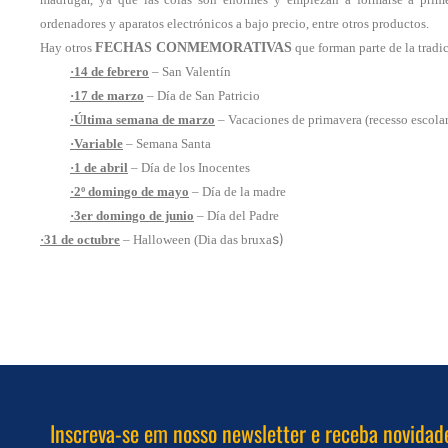
ordenadores y aparatos electrónicos a bajo precio, entre otros productos.
Hay otros
FECHAS CONMEMORATIVAS
que forman parte de la tradi
·14 de febrero
– San Valentín
·17 de marzo
– Día de San Patricio
·Última semana de marzo
– Vacaciones de primavera (recesso escolar
·Variable
– Semana Santa
·1 de abril
– Día de los Inocentes
·2º domingo de mayo
– Día de la madre
·3er domingo de junio
– Día del Padre
s)
·31 de octubre
– Halloween (Dia das bruxa
Inscreva-se em nosso newsletter e receba novidad