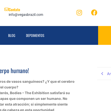
Contato
info@vegasbrazil.com
BLOG
DEPOIMENTOS
uerpo humano!
An
ros de vasos sanguíneos? ¿Y que el cerebro
 del cuerpo?
erés, Bodies – The Exhibition satisfará su
 capas que componen un ser humano. No
tar esta atracción; si simplemente siente
e de cabeza en esta oportunidad