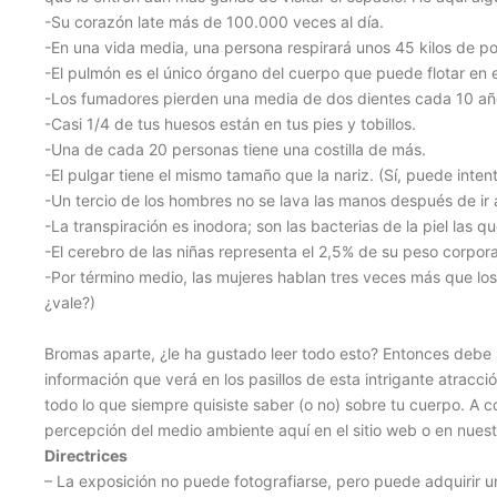
-Su corazón late más de 100.000 veces al día.
-En una vida media, una persona respirará unos 45 kilos de po
-El pulmón es el único órgano del cuerpo que puede flotar en 
-Los fumadores pierden una media de dos dientes cada 10 añ
-Casi 1/4 de tus huesos están en tus pies y tobillos.
-Una de cada 20 personas tiene una costilla de más.
-El pulgar tiene el mismo tamaño que la nariz. (Sí, puede intent
-Un tercio de los hombres no se lava las manos después de ir al 
-La transpiración es inodora; son las bacterias de la piel las qu
-El cerebro de las niñas representa el 2,5% de su peso corporal
-Por término medio, las mujeres hablan tres veces más que los
¿vale?)
Bromas aparte, ¿le ha gustado leer todo esto? Entonces debe s
información que verá en los pasillos de esta intrigante atracc
todo lo que siempre quisiste saber (o no) sobre tu cuerpo. A 
percepción del medio ambiente aquí en el sitio web o en nuest
Directrices
– La exposición no puede fotografiarse, pero puede adquirir u