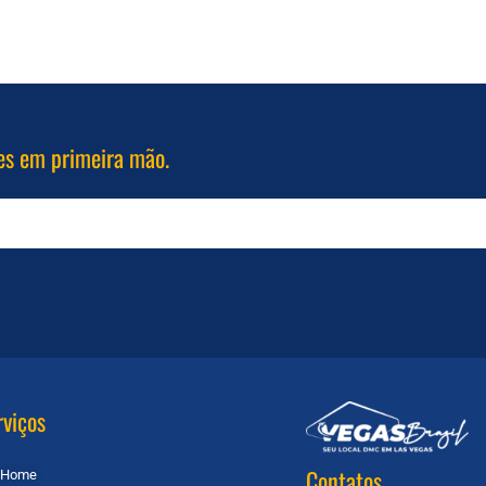
es em primeira mão.
rviços
Contatos
Home