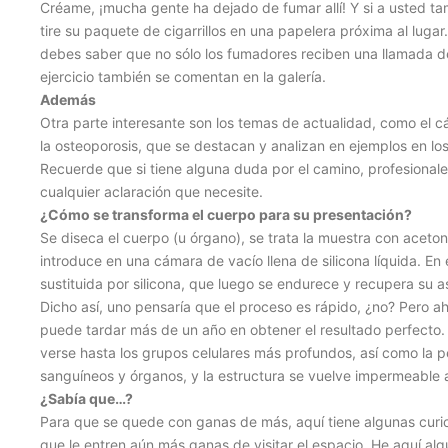
Créame, ¡mucha gente ha dejado de fumar allí! Y si a usted tam
tire su paquete de cigarrillos en una papelera próxima al luga
debes saber que no sólo los fumadores reciben una llamada de
ejercicio también se comentan en la galería.
Además
Otra parte interesante son los temas de actualidad, como el c
la osteoporosis, que se destacan y analizan en ejemplos en lo
Recuerde que si tiene alguna duda por el camino, profesionales
cualquier aclaración que necesite.
¿Cómo se transforma el cuerpo para su presentación?
Se diseca el cuerpo (u órgano), se trata la muestra con aceton
introduce en una cámara de vacío llena de silicona líquida. En e
sustituida por silicona, que luego se endurece y recupera su as
Dicho así, uno pensaría que el proceso es rápido, ¿no? Pero 
puede tardar más de un año en obtener el resultado perfecto.
verse hasta los grupos celulares más profundos, así como la p
sanguíneos y órganos, y la estructura se vuelve impermeable a
¿Sabía que…?
Para que se quede con ganas de más, aquí tiene algunas curi
que le entren aún más ganas de visitar el espacio. He aquí alg