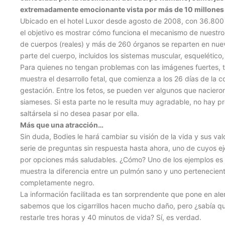
extremadamente emocionante vista por más de 10 millones
Ubicado en el hotel Luxor desde agosto de 2008, con 36.800
el objetivo es mostrar cómo funciona el mecanismo de nuestro 
de cuerpos (reales) y más de 260 órganos se reparten en nue
parte del cuerpo, incluidos los sistemas muscular, esquelético, n
Para quienes no tengan problemas con las imágenes fuertes, 
muestra el desarrollo fetal, que comienza a los 26 días de la 
gestación. Entre los fetos, se pueden ver algunos que naciero
siameses. Si esta parte no le resulta muy agradable, no hay 
saltársela si no desea pasar por ella.
Más que una atracción…
Sin duda, Bodies le hará cambiar su visión de la vida y sus v
serie de preguntas sin respuesta hasta ahora, uno de cuyos ej
por opciones más saludables. ¿Cómo? Uno de los ejemplos es 
muestra la diferencia entre un pulmón sano y uno pertenecien
completamente negro.
La información facilitada es tan sorprendente que pone en aler
sabemos que los cigarrillos hacen mucho daño, pero ¿sabía q
restarle tres horas y 40 minutos de vida? Sí, es verdad.