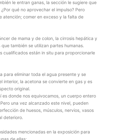
bién le entran ganas, la sección le sugiere que
r. ¿Por qué no aprovechar el impulso? Pero
 atención; comer en exceso y la falta de
áncer de mama y de colon, la cirrosis hepática y
s que también se utilizan partes humanas.
 cualificados están in situ para proporcionarle
a para eliminar toda el agua presente y se
l interior, la acetona se convierte en gas y es
pecto original.
ahí es donde nos equivocamos, un cuerpo entero
 Pero una vez alcanzado este nivel, pueden
erfección de huesos, músculos, nervios, vasos
l deterioro.
osidades mencionadas en la exposición para
unas de ellas: