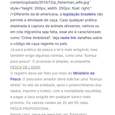
content/uploads/2014/12/p_fisherman_wife.jpg”
style=”height: 200px; width: 200px; float: right;”
/>Diferente da lei americana, a
legislação brasileira
não
permite a atividade de caça. Caso qualquer prática
destinada à captura de animais silvestres, nativos ou
em rota migratória seja feita, esse ato é caracterizado
como “Crime Ambiental”. Veja
neste link
detalhes sobre
o código de caça regente no país.
Já para prática de pesca a lei é mais amigável, mas
também exige algumas normas, como uma “licença
para pesca”. O processo é simples, acompanhe.
PESCA DE LAZER:
O registro deve ser feito por meio do
Ministério da
Pesca
. O pescador amador deve solicitar uma “licença
direta” no site da entidade, após o preenchimento dos
dados, imprimir o boleto, com a modalidade escolhida,
e pagar a taxa exigida em qualquer banco mais
próximo. Os valores variam de 20 até 60 reias.
PESCA PROFISSIONAL:
Nesse caso, deve-se reencher um “formulário