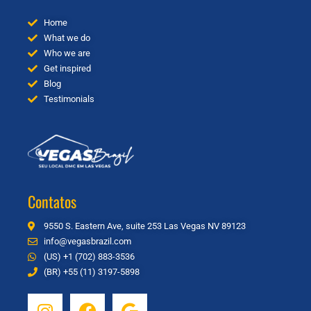
Home
What we do
Who we are
Get inspired
Blog
Testimonials
Contatos
9550 S. Eastern Ave, suite 253 Las Vegas NV 89123
info@vegasbrazil.com
(US) +1 (702) 883-3536
(BR) +55 (11) 3197-5898