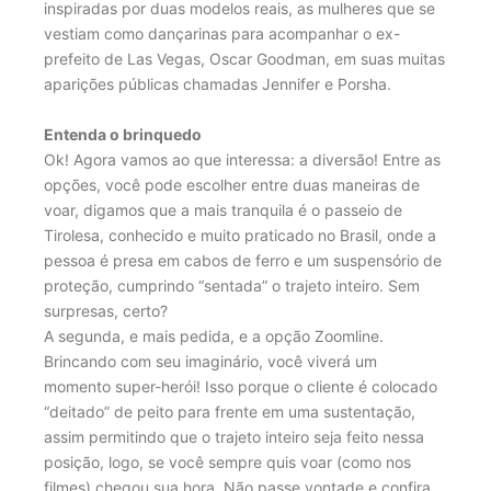
inspiradas por duas modelos reais, as mulheres que se
vestiam como dançarinas para acompanhar o ex-
prefeito de Las Vegas, Oscar Goodman, em suas muitas
aparições públicas chamadas Jennifer e Porsha.
Entenda o brinquedo
Ok! Agora vamos ao que interessa: a diversão! Entre as
opções, você pode escolher entre duas maneiras de
voar, digamos que a mais tranquila é o passeio de
Tirolesa, conhecido e muito praticado no Brasil, onde a
pessoa é presa em cabos de ferro e um suspensório de
proteção, cumprindo “sentada” o trajeto inteiro. Sem
surpresas, certo?
A segunda, e mais pedida, e a opção Zoomline.
Brincando com seu imaginário, você viverá um
momento super-herói! Isso porque o cliente é colocado
“deitado” de peito para frente em uma sustentação,
assim permitindo que o trajeto inteiro seja feito nessa
posição, logo, se você sempre quis voar (como nos
filmes) chegou sua hora. Não passe vontade e confira