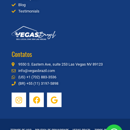
Blog
Testimonials
Contatos
9550 S. Eastern Ave, suite 253 Las Vegas NV 89123
info@vegasbrazil.com
(US) +1 (702) 883-3536
(BR) +55 (11) 3197-5898