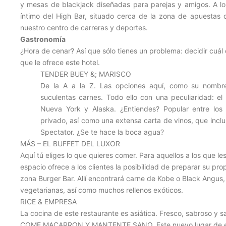
y mesas de blackjack diseñadas para parejas y amigos. A lo
íntimo del High Bar, situado cerca de la zona de apuestas co
nuestro centro de carreras y deportes.
Gastronomía
¿Hora de cenar? Así que sólo tienes un problema: decidir cuál 
que le ofrece este hotel.
TENDER BUEY &; MARISCO
De la A a la Z. Las opciones aquí, como su nombre
suculentas carnes. Todo ello con una peculiaridad: el 
Nueva York y Alaska. ¿Entiendes? Popular entre los 
privado, así como una extensa carta de vinos, que incl
Spectator. ¿Se te hace la boca agua?
MÁS – EL BUFFET DEL LUXOR
Aquí tú eliges lo que quieres comer. Para aquellos a los que le
espacio ofrece a los clientes la posibilidad de preparar su p
zona Burger Bar. Allí encontrará carne de Kobe o Black Angus,
vegetarianas, así como muchos rellenos exóticos.
RICE & EMPRESA
La cocina de este restaurante es asiática. Fresco, sabroso y
COME MACARRON Y MANTENTE SANO. Este nuevo lugar de encu