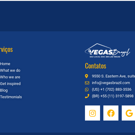
rviços
Contatos
Home
What we do
9550 S. Eastern Ave, sui
Who we are
info@vegasbrazil.com
Get inspired
(US) +1 (702) 883-3536
Blog
(BR) +55 (11) 3197-5898
Testimonials