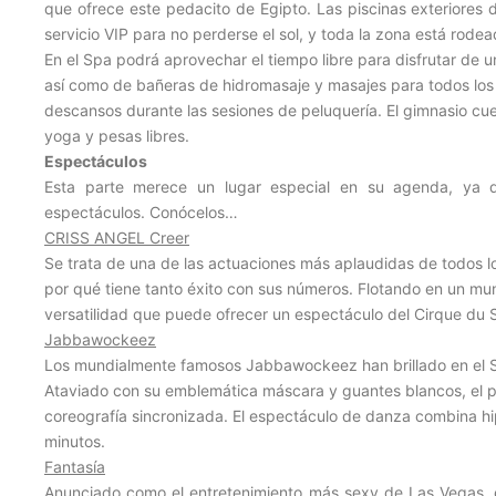
que ofrece este pedacito de Egipto. Las piscinas exteriore
servicio VIP para no perderse el sol, y toda la zona está rode
En el Spa podrá aprovechar el tiempo libre para disfrutar de
así como de bañeras de hidromasaje y masajes para todos los 
descansos durante las sesiones de peluquería. El gimnasio cu
yoga y pesas libres.
Espectáculos
Esta parte merece un lugar especial en su agenda, ya 
espectáculos. Conócelos…
CRISS ANGEL Creer
Se trata de una de las actuaciones más aplaudidas de todos lo
por qué tiene tanto éxito con sus números. Flotando en un mund
versatilidad que puede ofrecer un espectáculo del Cirque du So
Jabbawockeez
Los mundialmente famosos Jabbawockeez han brillado en el St
Ataviado con su emblemática máscara y guantes blancos, el p
coreografía sincronizada. El espectáculo de danza combina hi
minutos.
Fantasía
Anunciado como el entretenimiento más sexy de Las Vegas, 