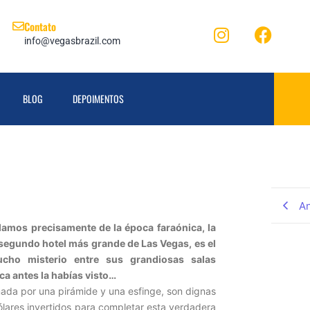
Contato
info@vegasbrazil.com
BLOG
DEPOIMENTOS
An
lamos precisamente de la época faraónica, la
l segundo hotel más grande de Las Vegas, es el
cho misterio entre sus grandiosas salas
ca antes la habías visto…
rmada por una pirámide y una esfinge, son dignas
ólares invertidos para completar esta verdadera