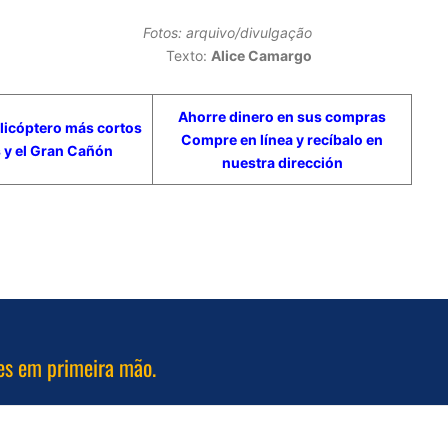
Fotos: arquivo/divulgação
Texto:
Alice Camargo
Ahorre dinero en sus compras
licóptero más cortos
Compre en línea y recíbalo en
 y el Gran Cañón
nuestra dirección
es em primeira mão.